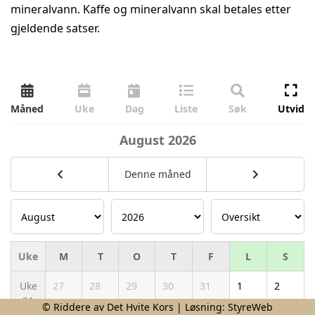
mineralvann. Kaffe og mineralvann skal betales etter
gjeldende satser.
Måned
Uke
Dag
Liste
Søk
Utvid
August
2026
Denne måned
Uke
M
T
O
T
F
L
S
Uke
27
28
29
30
31
1
2
31
© Riddere av Det Hvite Kors | Løsning:
StyreWeb