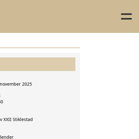
. november 2025
t
30
v XXII Stiklestad
alender