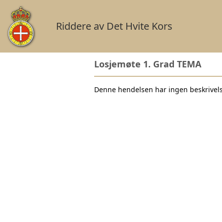
Riddere av Det Hvite Kors
Losjemøte 1. Grad TEMA
Denne hendelsen har ingen beskrivel