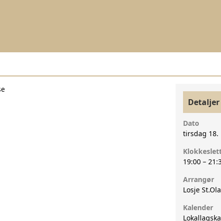
se
Detaljer
Dato
tirsdag 18
Klokkeslet
19:00
–
21:
Arrangør
Losje St.Ola
Kalender
Lokallagsk