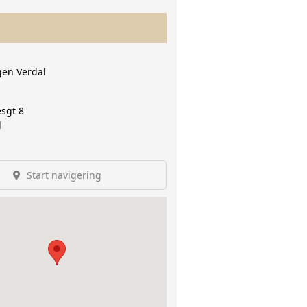
gen Verdal
sgt 8
l
Start navigering