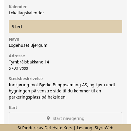
Kalender
Lokallagskalender
Sted
Navn
Logehuset Bjørgum
Adresse
Tymbrålsbakkane 14
5700
Voss
Stedsbeskrivelse
Innkjøring mot Bjørke Biloppsamling AS, og kjør rundt
bygningen på venstre side til du kommer til en
parkeringsplass på baksiden.
Kart
Start navigering
© Riddere av Det Hvite Kors | Løsning:
StyreWeb